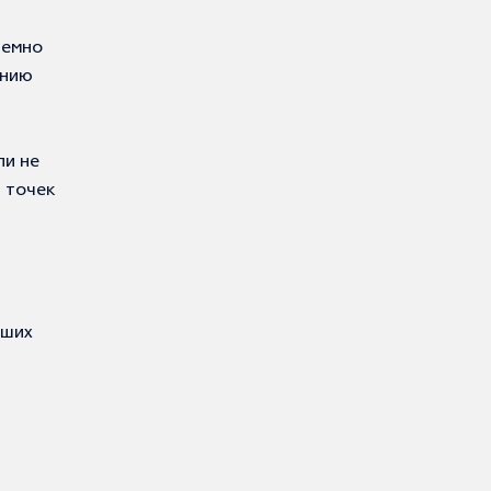
темно
ению
ли не
 точек
аших