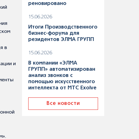
реновировано
кий
15.06.2026
ния
Итоги Производственного
ском
бизнес-форума для
резидентов ЭЛМА ГРУПП
я в
15.06.2026
В компании «ЭЛМА
ации и
ГРУПП» автоматизирован
анализ звонков с
ументы
помощью искусственного
интеллекта от МТС Exolve
Все новости
ионной
м».