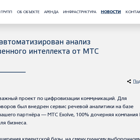
 ГРУПП
ОБ ОБЪЕКТЕ
АРЕНДА
ИНФРАСТРУКТУРА
НОВОСТИ
КОНТА
автоматизирован анализ
венного интеллекта от МТС
Под
важный проект по цифровизации коммуникаций. Для
воров был внедрен сервис речевой аналитики на базе
 нашего партнёра —
МТС Exolve, 100% дочерняя компания
ля бизнеса.
сширения клиентской базы, на смену
ручному выборочном