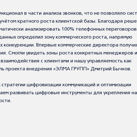
кционал в части анализа звонков, что не позволяло сис
 учётом кратного роста клиентской базы. Благодаря реш
оматически анализировать 100% телефонных переговоров
данных определил зону коммерческого роста, напрямую
х конкуренции. Впервые коммерческие директора получи
ния. Смогли увидеть зоны роста конкретных менеджеров и
взаимодействия с клиентами и нашу управляемость как
ель проекта внедрения «ЭЛМА ГРУПП» Дмитрий Бычков.
 стратегии цифровизации коммуникаций и оптимизации
ем развивать цифровые инструменты для укрепления н
ости.