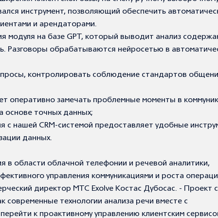
ался инструмент, позволяющий
обеспечить автоматичес
лиентами и арендаторами.
я модуля на базе GPT, который выводит анализ содержа
нь. Разговоры обрабатываются нейросетью в автоматиче
апросы, контролировать соблюдение стандартов общени
ает оперативно замечать проблемные моменты в коммуник
а основе точных данных;
ция с нашей CRM-системой предоставляет удобные инстр
зации данных.
я в области облачной телефонии и речевой аналитики,
ффективного управления коммуникациями и роста операц
рческий директор МТС Exolve Костас Дубосас. - Проект с
к современные технологии анализа речи вместе с
перейти к проактивному управлению клиентским сервисо