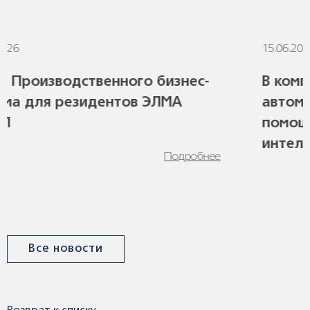
15.06.2026
1
Итоги Производственного бизнес-
В
форума для резидентов ЭЛМА
а
ГРУПП
п
и
Подробнее
Все новости